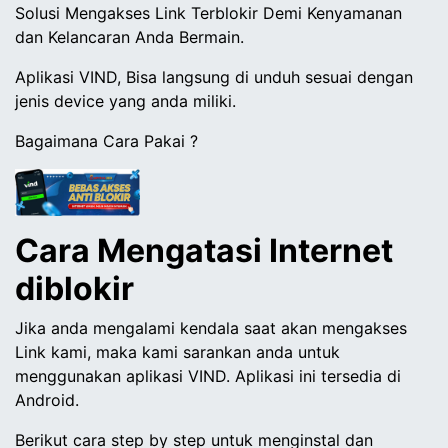
Solusi Mengakses Link Terblokir Demi Kenyamanan
dan Kelancaran Anda Bermain.
Aplikasi VIND, Bisa langsung di unduh sesuai dengan
jenis device yang anda miliki.
Bagaimana Cara Pakai ?
Cara Mengatasi Internet
diblokir
Jika anda mengalami kendala saat akan mengakses
Link kami, maka kami sarankan anda untuk
menggunakan aplikasi
VIND
. Aplikasi ini tersedia di
Android.
Berikut cara step by step untuk menginstal dan