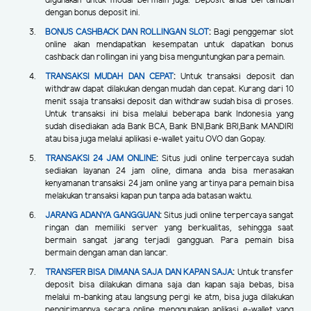
digunakan untuk modal bermain juga. Deposit anda bertambah
dengan bonus deposit ini.
BONUS CASHBACK DAN ROLLINGAN SLOT
:
Bagi penggemar slot
online akan mendapatkan kesempatan untuk dapatkan bonus
cashback dan rollingan ini yang bisa menguntungkan para pemain.
TRANSAKSI MUDAH DAN CEPAT
:
Untuk transaksi deposit dan
withdraw dapat dilakukan dengan mudah dan cepat. Kurang dari 10
menit ssaja transaksi deposit dan withdraw sudah bisa di proses.
Untuk transaksi ini bisa melalui beberapa bank Indonesia yang
sudah disediakan ada Bank BCA, Bank BNI,Bank BRI,Bank MANDIRI
atau bisa juga melalui aplikasi e-wallet yaitu OVO dan Gopay.
TRANSAKSI 24 JAM ONLINE
:
Situs judi online terpercaya sudah
sediakan layanan 24 jam oline, dimana anda bisa merasakan
kenyamanan transaksi 24 jam online yang artinya para pemain bisa
melakukan transaksi kapan pun tanpa ada batasan waktu.
JARANG ADANYA GANGGUAN
:
Situs judi online terpercaya sangat
ringan dan memiliki server yang berkualitas, sehingga saat
bermain sangat jarang terjadi gangguan. Para pemain bisa
bermain dengan aman dan lancar.
TRANSFER BISA DIMANA SAJA DAN KAPAN SAJA
:
Untuk transfer
deposit bisa dilakukan dimana saja dan kapan saja bebas, bisa
melalui m-banking atau langsung pergi ke atm, bisa juga dilakukan
pengirimannya secara online menggunakan aplikasi e-wallet yang