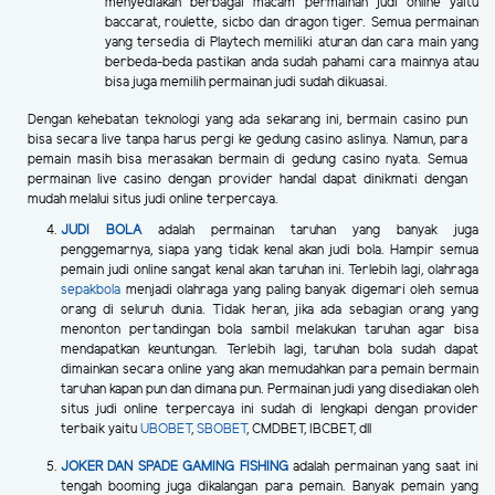
menyediakan berbagai macam permainan judi online yaitu
baccarat, roulette, sicbo dan dragon tiger. Semua permainan
yang tersedia di Playtech memiliki aturan dan cara main yang
berbeda-beda pastikan anda sudah pahami cara mainnya atau
bisa juga memilih permainan judi sudah dikuasai.
Dengan kehebatan teknologi yang ada sekarang ini, bermain casino pun
bisa secara live tanpa harus pergi ke gedung casino aslinya. Namun, para
pemain masih bisa merasakan bermain di gedung casino nyata. Semua
permainan live casino dengan provider handal dapat dinikmati dengan
mudah melalui situs judi online terpercaya.
JUDI BOLA
adalah permainan taruhan yang banyak juga
penggemarnya, siapa yang tidak kenal akan judi bola. Hampir semua
pemain judi online sangat kenal akan taruhan ini. Terlebih lagi, olahraga
sepakbola
menjadi olahraga yang paling banyak digemari oleh semua
orang di seluruh dunia. Tidak heran, jika ada sebagian orang yang
menonton pertandingan bola sambil melakukan taruhan agar bisa
mendapatkan keuntungan. Terlebih lagi, taruhan bola sudah dapat
dimainkan secara online yang akan memudahkan para pemain bermain
taruhan kapan pun dan dimana pun. Permainan judi yang disediakan oleh
situs judi online terpercaya ini sudah di lengkapi dengan provider
terbaik yaitu
UBOBET
,
SBOBET
, CMDBET, IBCBET, dll
JOKER DAN SPADE GAMING FISHING
adalah permainan yang saat ini
tengah booming juga dikalangan para pemain. Banyak pemain yang