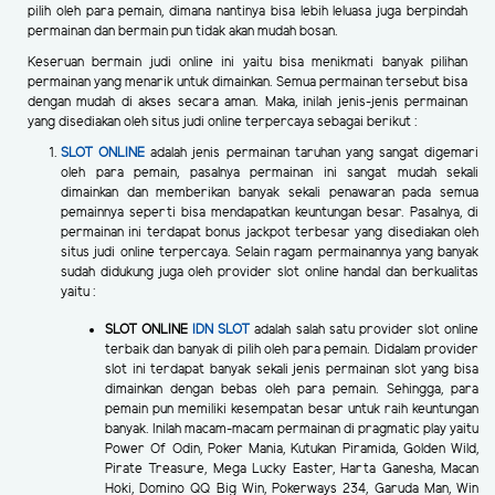
pilih oleh para pemain, dimana nantinya bisa lebih leluasa juga berpindah
permainan dan bermain pun tidak akan mudah bosan.
Keseruan bermain judi online ini yaitu bisa menikmati banyak pilihan
permainan yang menarik untuk dimainkan. Semua permainan tersebut bisa
dengan mudah di akses secara aman. Maka, inilah jenis-jenis permainan
yang disediakan oleh situs judi online terpercaya sebagai berikut :
SLOT ONLINE
adalah jenis permainan taruhan yang sangat digemari
oleh para pemain, pasalnya permainan ini sangat mudah sekali
dimainkan dan memberikan banyak sekali penawaran pada semua
pemainnya seperti bisa mendapatkan keuntungan besar. Pasalnya, di
permainan ini terdapat bonus jackpot terbesar yang disediakan oleh
situs judi online terpercaya. Selain ragam permainannya yang banyak
sudah didukung juga oleh provider slot online handal dan berkualitas
yaitu :
SLOT ONLINE
IDN SLOT
adalah salah satu provider slot online
terbaik dan banyak di pilih oleh para pemain. Didalam provider
slot ini terdapat banyak sekali jenis permainan slot yang bisa
dimainkan dengan bebas oleh para pemain. Sehingga, para
pemain pun memiliki kesempatan besar untuk raih keuntungan
banyak. Inilah macam-macam permainan di pragmatic play yaitu
Power Of Odin, Poker Mania, Kutukan Piramida, Golden Wild,
Pirate Treasure, Mega Lucky Easter, Harta Ganesha, Macan
Hoki, Domino QQ Big Win, Pokerways 234, Garuda Man, Win