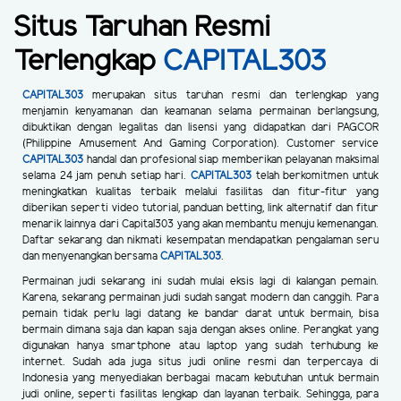
Situs Taruhan Resmi
Terlengkap
CAPITAL303
CAPITAL303
merupakan situs taruhan resmi dan terlengkap yang
menjamin kenyamanan dan keamanan selama permainan berlangsung,
dibuktikan dengan legalitas dan lisensi yang didapatkan dari PAGCOR
(Philippine Amusement And Gaming Corporation). Customer service
CAPITAL303
handal dan profesional siap memberikan pelayanan maksimal
selama 24 jam penuh setiap hari.
CAPITAL303
telah berkomitmen untuk
meningkatkan kualitas terbaik melalui fasilitas dan fitur-fitur yang
diberikan seperti video tutorial, panduan betting, link alternatif dan fitur
menarik lainnya dari Capital303 yang akan membantu menuju kemenangan.
Daftar sekarang dan nikmati kesempatan mendapatkan pengalaman seru
dan menyenangkan bersama
CAPITAL303
.
Permainan judi sekarang ini sudah mulai eksis lagi di kalangan pemain.
Karena, sekarang permainan judi sudah sangat modern dan canggih. Para
pemain tidak perlu lagi datang ke bandar darat untuk bermain, bisa
bermain dimana saja dan kapan saja dengan akses online. Perangkat yang
digunakan hanya smartphone atau laptop yang sudah terhubung ke
internet. Sudah ada juga situs judi online resmi dan terpercaya di
Indonesia yang menyediakan berbagai macam kebutuhan untuk bermain
judi online, seperti fasilitas lengkap dan layanan terbaik. Sehingga, para