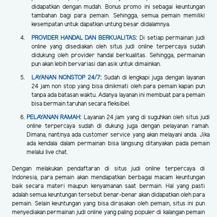
didapatkan dengan mudah. Bonus promo ini sebagai keuntungan
tambahan bagi para pemain. Sehingga, semua pemain memiliki
kesempatan untuk dapatkan untung besar didalamnya.
PROVIDER HANDAL DAN BERKUALITAS
:
Di setiap permainan judi
online yang disediakan oleh situs judi online terpercaya sudah
didukung oleh provider handal berkualitas. Sehingga, permainan
pun akan lebih bervariasi dan asik untuk dimainkan.
LAYANAN NONSTOP 24/7
:
Sudah di lengkapi juga dengan layanan
24 jam non stop yang bisa dinikmati oleh para pemain kapan pun
tanpa ada batasan waktu. Adanya layanan ini membuat para pemain
bisa bermain taruhan secara fleksibel.
PELAYANAN RAMAH
:
Layanan 24 jam yang di suguhkan oleh situs judi
online terpercaya sudah di dukung juga dengan pelayanan ramah.
Dimana, nantinya ada customer service yang akan melayani anda. Jika
ada kendala dalam permainan bisa langsung ditanyakan pada pemain
melalui live chat.
Dengan melakukan pendaftaran di situs judi online terpercaya di
Indonesia, para pemain akan mendapatkan berbagai macam keuntungan
baik secara materi maupun kenyamanan saat bermain. Hal yang pasti
adalah semua keuntungan tersebut benar-benar akan didapatkan oleh para
pemain. Selain keuntungan yang bisa dirasakan oleh pemain, situs ini pun
menyediakan permainan judi online yang paling populer di kalangan pemain