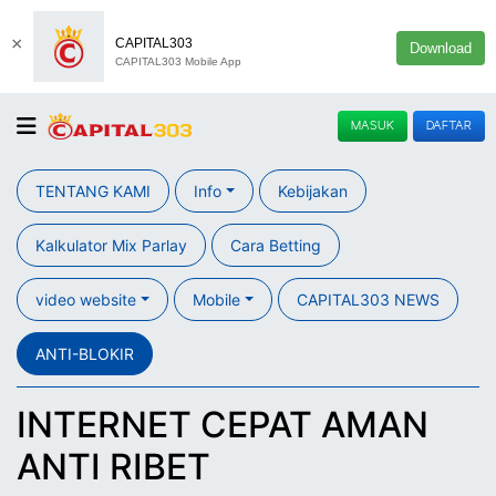
×
CAPITAL303
Download
CAPITAL303 Mobile App
MASUK
DAFTAR
TENTANG KAMI
Info
Kebijakan
Kalkulator Mix Parlay
Cara Betting
video website
Mobile
CAPITAL303 NEWS
ANTI-BLOKIR
INTERNET CEPAT AMAN
ANTI RIBET