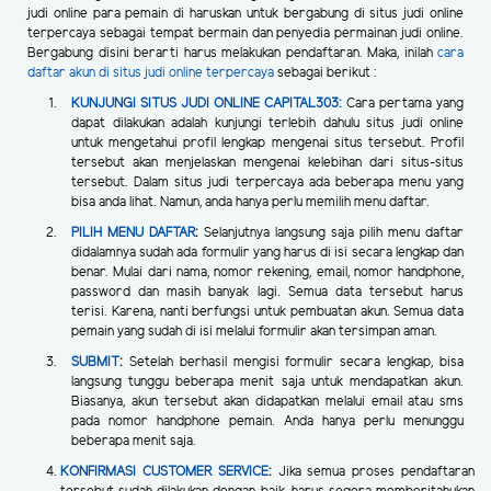
judi online para pemain di haruskan untuk bergabung di situs judi online
terpercaya sebagai tempat bermain dan penyedia permainan judi online.
Bergabung disini berarti harus melakukan pendaftaran. Maka, inilah
cara
daftar akun di situs judi online terpercaya
sebagai berikut :
KUNJUNGI SITUS JUDI ONLINE
CAPITAL303:
Cara pertama yang
dapat dilakukan adalah kunjungi terlebih dahulu situs judi online
untuk mengetahui profil lengkap mengenai situs tersebut. Profil
tersebut akan menjelaskan mengenai kelebihan dari situs-situs
tersebut. Dalam situs judi terpercaya ada beberapa menu yang
bisa anda lihat. Namun, anda hanya perlu memilih menu daftar.
PILIH MENU DAFTAR
:
Selanjutnya langsung saja pilih menu daftar
didalamnya sudah ada formulir yang harus di isi secara lengkap dan
benar. Mulai dari nama, nomor rekening, email, nomor handphone,
password dan masih banyak lagi. Semua data tersebut harus
terisi. Karena, nanti berfungsi untuk pembuatan akun. Semua data
pemain yang sudah di isi melalui formulir akan tersimpan aman.
SUBMIT
:
Setelah berhasil mengisi formulir secara lengkap, bisa
langsung tunggu beberapa menit saja untuk mendapatkan akun.
Biasanya, akun tersebut akan didapatkan melalui email atau sms
pada nomor handphone pemain. Anda hanya perlu menunggu
beberapa menit saja.
KONFIRMASI CUSTOMER SERVICE
:
Jika semua proses pendaftaran