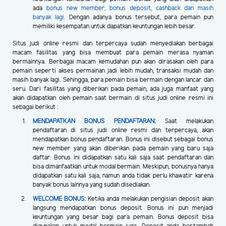
ada
bonus new member, bonus deposit, cashback dan masih
banyak lagi
. Dengan adanya bonus tersebut, para pemain pun
memiliki kesempatan untuk dapatkan keuntungan lebih besar.
Situs judi online resmi dan terpercaya sudah menyediakan berbagai
macam fasilitas yang bisa membuat para pemain merasa nyaman
bermainnya. Berbagai macam kemudahan pun akan dirasakan oleh para
pemain seperti akses permainan jadi lebih mudah, transaksi mudah dan
masih banyak lagi. Sehingga, para pemain bisa bermain dengan lancar dan
seru. Dari fasilitas yang diberikan pada pemain, ada juga manfaat yang
akan didapatkan oleh pemain saat bermain di situs judi online resmi ini
sebagai berikut :
MENDAPATKAN BONUS PENDAFTARAN
:
Saat melakukan
pendaftaran di situs judi online resmi dan terpercaya, akan
mendapatkan bonus pendaftaran. Bonus ini disebut sebagai bonus
new member yang akan diberikan pada pemain yang baru saja
daftar. Bonus ini didapatkan satu kali saja saat pendaftaran dan
bisa dimanfaatkan untuk modal bermain. Meskipun, bonusnya hanya
didapatkan satu kali saja, namun anda tidak perlu khawatir karena
banyak bonus lainnya yang sudah disediakan.
WELCOME BONUS
:
Ketika anda melakukan pengisian deposit akan
langsung mendapatkan bonus deposit. Bonus ini pun menjadi
keuntungan yang besar bagi para pemain. Bonus deposit bisa