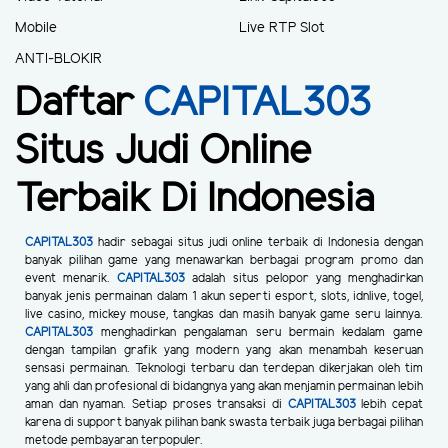
Mobile
Live RTP Slot
ANTI-BLOKIR
Daftar
CAPITAL303
Situs Judi Online
Terbaik Di Indonesia
CAPITAL303
hadir sebagai situs judi online terbaik di Indonesia dengan
banyak pilihan game yang menawarkan berbagai program promo dan
event menarik.
CAPITAL303
adalah situs pelopor yang menghadirkan
banyak jenis permainan dalam 1 akun seperti esport, slots, idnlive, togel,
live casino, mickey mouse, tangkas dan masih banyak game seru lainnya.
CAPITAL303
menghadirkan pengalaman seru bermain kedalam game
dengan tampilan grafik yang modern yang akan menambah keseruan
sensasi permainan. Teknologi terbaru dan terdepan dikerjakan oleh tim
yang ahli dan profesional di bidangnya yang akan menjamin permainan lebih
aman dan nyaman. Setiap proses transaksi di
CAPITAL303
lebih cepat
karena di support banyak pilihan bank swasta terbaik juga berbagai pilihan
metode pembayaran terpopuler.