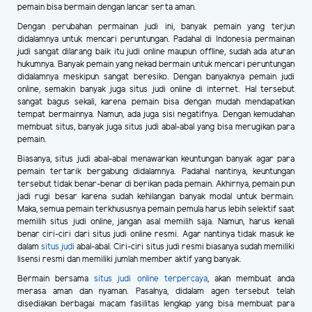
pemain bisa bermain dengan lancar serta aman.
Dengan perubahan permainan judi ini, banyak pemain yang terjun
didalamnya untuk mencari peruntungan. Padahal di Indonesia permainan
judi sangat dilarang baik itu judi online maupun offline, sudah ada aturan
hukumnya. Banyak pemain yang nekad bermain untuk mencari peruntungan
didalamnya meskipun sangat beresiko. Dengan banyaknya pemain judi
online, semakin banyak juga situs judi online di internet. Hal tersebut
sangat bagus sekali, karena pemain bisa dengan mudah mendapatkan
tempat bermainnya. Namun, ada juga sisi negatifnya. Dengan kemudahan
membuat situs, banyak juga situs judi abal-abal yang bisa merugikan para
pemain.
Biasanya, situs judi abal-abal menawarkan keuntungan banyak agar para
pemain tertarik bergabung didalamnya. Padahal nantinya, keuntungan
tersebut tidak benar-benar di berikan pada pemain. Akhirnya, pemain pun
jadi rugi besar karena sudah kehilangan banyak modal untuk bermain.
Maka, semua pemain terkhususnya pemain pemula harus lebih selektif saat
memilih situs judi online, jangan asal memilih saja. Namun, harus kenali
benar ciri-ciri dari situs judi online resmi. Agar nantinya tidak masuk ke
dalam
situs judi
abal-abal. Ciri-ciri situs judi resmi biasanya sudah memiliki
lisensi resmi dan memiliki jumlah member aktif yang banyak.
Bermain bersama
situs judi online terpercaya
, akan membuat anda
merasa aman dan nyaman. Pasalnya, didalam agen tersebut telah
disediakan berbagai macam fasilitas lengkap yang bisa membuat para