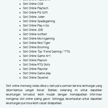
Slot Online CQ9
Slot Online Playtech
Slot Online PG Soft
Slot Online Joker
Slot Online Spadegaming
Slot Online Play n Go
Slot Online JDB
Slot Online Isofbet
Slot Online Microgaming
Slot Online Red Tiger
Slot Online Booming
Slot Online Top Trend Gaming / TTG
Slot Online Game Art
Slot Online Playson
Slot Online RTG Slots
Slot Online Playstar
Slot Online Game play
Slot Online Skywind
Slot online memang selalu diburu oleh para pemain karena kentungan yang
diberikannya sangat besar. Bahkan, sekarang ini untuk dapatkan
keuntungan tersebut lebih mudah dengan mendapatkan informasi
mengenai slot online paling gacor. Sehingga, kesempatan untuk dapatkan
keuntungan pun bisa lebih cepat didapatkan.