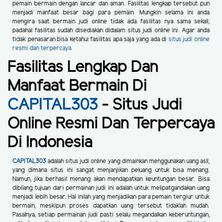
pemain bermain dengan lancar dan aman. Fasilitas lengkap tersebut pun
menjadi manfaat besar bagi para pemain. Mungkin selama ini anda
mengira saat bermain judi online tidak ada fasilitas nya sama sekali,
padahal fasilitas sudah disediakan didalam situs judi online ini. Agar anda
tidak penasaran bisa ketahui fasilitas apa saja yang ada di
situs judi online
resmi dan terpercaya.
Fasilitas Lengkap Dan
Manfaat Bermain Di
CAPITAL303
- Situs Judi
Online Resmi Dan Terpercaya
Di Indonesia
CAPITAL303
adalah situs judi online yang dimainkan menggunakan uang asli,
yang dimana situs ini sangat menjanjikan peluang untuk bisa menang.
Namun, jika berhasil menang akan mendapatkan keuntungan besar. Bisa
dibilang tujuan dari permainan judi ini adalah untuk melipatgandakan uang
menjadi lebih besar. Hal inilah yang menjadikan para pemain tergiur untuk
bermain, meskipun proses dapatkan uang tersebut tidaklah mudah.
Pasalnya, setiap permainan judi pasti selalu megandalkan keberuntungan,