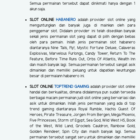
Semua permainan tersebut dapat dinikmati hanya dengan 1
akun saja.
SLOT ONLINE
HABANERO
adalah provider slot online yang
menguntungkan dan banyak juga di mainkan oleh para
penggemar slot. Didalam provider ini telah disedikan banyak
sekali jenis permainan slot yang dapat di pilih dengan bebas
oleh para pemain. Inilah jenis permainan slot habanero
diantaranya Nine Tails, Fly!, Mystic Fortune Deluxe, Calaveras
Explosivas, Marvelous Furlongs, Candy Tower, Return To The
Feature, Before Time Runs Out, Orbs Of Atlantis, Wealth Inn
dan masih banyak lagi. Semua permainan tersebut sangat asik
dimainkan dan memiliki peluang untuk dapatkan keuntungan
besar di permaiann habanero ini.
SLOT ONLINE
TOPTREND GAMING
adalah provider slot online
handal dan berkualitas, dimana didalamnya pun sudah tersedia
berbagai macam permainan judi slot online yang bervariasi dan
asik untuk dimainkan. Inilah jenis permainan yang ada di top
trend gaming diantaranya Royal Rumble, Hachis Quest Of
Heroes, Pirate Treasure, Jorgen From Bergen, Mega Phoenix,
Five Princesses, Storm of Egypt, Sea God, Wild West H5, Book
of the West, Wild Land, Grockels Cauldron, Rainbow Gold,
Golden Reindeer, Spin City dan masih banyak lagi. Semua
permainan tersebut sangat seru untuk dimainkan dan memiliki