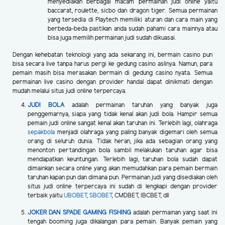
menyediakan berbagai macam permainan judi online yaitu
baccarat, roulette, sicbo dan dragon tiger. Semua permainan
yang tersedia di Playtech memiliki aturan dan cara main yang
berbeda-beda pastikan anda sudah pahami cara mainnya atau
bisa juga memilih permainan judi sudah dikuasai.
Dengan kehebatan teknologi yang ada sekarang ini, bermain casino pun
bisa secara live tanpa harus pergi ke gedung casino aslinya. Namun, para
pemain masih bisa merasakan bermain di gedung casino nyata. Semua
permainan live casino dengan provider handal dapat dinikmati dengan
mudah melalui situs judi online terpercaya.
JUDI BOLA
adalah permainan taruhan yang banyak juga
penggemarnya, siapa yang tidak kenal akan judi bola. Hampir semua
pemain judi online sangat kenal akan taruhan ini. Terlebih lagi, olahraga
sepakbola
menjadi olahraga yang paling banyak digemari oleh semua
orang di seluruh dunia. Tidak heran, jika ada sebagian orang yang
menonton pertandingan bola sambil melakukan taruhan agar bisa
mendapatkan keuntungan. Terlebih lagi, taruhan bola sudah dapat
dimainkan secara online yang akan memudahkan para pemain bermain
taruhan kapan pun dan dimana pun. Permainan judi yang disediakan oleh
situs judi online terpercaya ini sudah di lengkapi dengan provider
terbaik yaitu
UBOBET
,
SBOBET
, CMDBET, IBCBET, dll
JOKER DAN SPADE GAMING FISHING
adalah permainan yang saat ini
tengah booming juga dikalangan para pemain. Banyak pemain yang