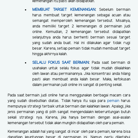
kemenangan itu pasti akan didapatkan.
MEMBUAT TARGET KEMENANGAN
:
Sebelum bermain
harus membuat target kemenangan sebagai acuan atau
semangat memperoleh kemenangan tersebut. Misalnya,
anda memiliki target 2 kemenangan di permainan judi
online. Kemudian, 2 kemenangan tersebut didapatkan
selanjutnya anda harus berhenti bermain sesuai target
yang sudah anda buat. Hal ini dilakukan agar tidak rugi
besar. Karena, setiap pemain tidak mudah membuat target
hingga akhirnya kalah.
SELALU FOKUS SAAT BERMAIN
:
Pada saat bermain di
usahakan untuk selalu fokus agar tidak mudah dikalahkan
oleh lawan atau permainannya. Jika konsentrasi anda hilang
pasti akan membuat anda kalah besar. Maka, kefokusan
dalam permainan judi online ini sangat di penting sekali.
Pada saat bermain judi online harus menggunakan berbagai macam cara
yang sudah disebutkan diatas. Tidak hanya itu saja para
pemain
harus
mempunyai strategi terbaik untuk bermain dan kalahkan lawan. Apalagi, jika
jenis permainan yang di pilih sangat mengendalakn keberuntungan butuh
sekali strategi nya. Karena, jika hanya bermain dengan asal-asalan
kemenangan tersebut tidak akan mungkin didapatkan oleh para pemain.
Kemenangan adalah hal yang sangat di incar oleh para pemain, karena bisa
dapatkan keuntungan besar di permainan ini. Namun, perlu diketahui