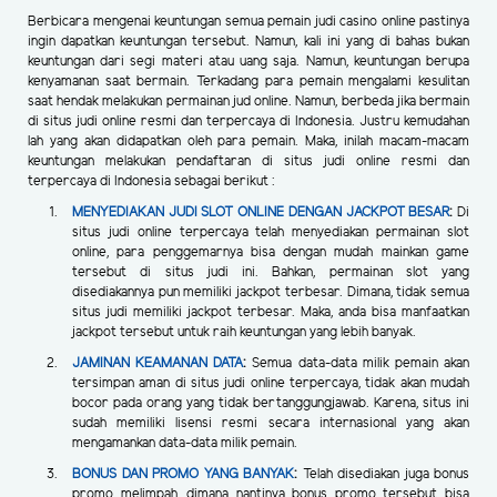
Berbicara mengenai keuntungan semua pemain judi casino online pastinya
ingin dapatkan keuntungan tersebut. Namun, kali ini yang di bahas bukan
keuntungan dari segi materi atau uang saja. Namun, keuntungan berupa
kenyamanan saat bermain. Terkadang para pemain mengalami kesulitan
saat hendak melakukan permainan jud online. Namun, berbeda jika bermain
di situs judi online resmi dan terpercaya di Indonesia. Justru kemudahan
lah yang akan didapatkan oleh para pemain. Maka, inilah macam-macam
keuntungan melakukan pendaftaran di situs judi online resmi dan
terpercaya di Indonesia sebagai berikut :
MENYEDIAKAN JUDI SLOT ONLINE DENGAN JACKPOT BESAR
:
Di
situs judi online terpercaya telah menyediakan permainan slot
online, para penggemarnya bisa dengan mudah mainkan game
tersebut di situs judi ini. Bahkan, permainan slot yang
disediakannya pun memiliki jackpot terbesar. Dimana, tidak semua
situs judi memiliki jackpot terbesar. Maka, anda bisa manfaatkan
jackpot tersebut untuk raih keuntungan yang lebih banyak.
JAMINAN KEAMANAN DATA
:
Semua data-data milik pemain akan
tersimpan aman di situs judi online terpercaya, tidak akan mudah
bocor pada orang yang tidak bertanggungjawab. Karena, situs ini
sudah memiliki lisensi resmi secara internasional yang akan
mengamankan data-data milik pemain.
BONUS DAN PROMO YANG BANYAK
:
Telah disediakan juga bonus
promo melimpah, dimana nantinya bonus promo tersebut bisa