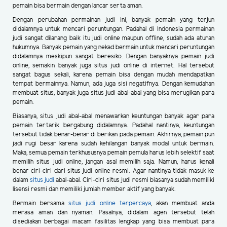
pemain bisa bermain dengan lancar serta aman.
Dengan perubahan permainan judi ini, banyak pemain yang terjun
didalamnya untuk mencari peruntungan. Padahal di Indonesia permainan
judi sangat dilarang baik itu judi online maupun offline, sudah ada aturan
hukumnya. Banyak pemain yang nekad bermain untuk mencari peruntungan
didalamnya meskipun sangat beresiko. Dengan banyaknya pemain judi
online, semakin banyak juga situs judi online di internet. Hal tersebut
sangat bagus sekali, karena pemain bisa dengan mudah mendapatkan
tempat bermainnya. Namun, ada juga sisi negatifnya. Dengan kemudahan
membuat situs, banyak juga situs judi abal-abal yang bisa merugikan para
pemain.
Biasanya, situs judi abal-abal menawarkan keuntungan banyak agar para
pemain tertarik bergabung didalamnya. Padahal nantinya, keuntungan
tersebut tidak benar-benar di berikan pada pemain. Akhirnya, pemain pun
jadi rugi besar karena sudah kehilangan banyak modal untuk bermain.
Maka, semua pemain terkhususnya pemain pemula harus lebih selektif saat
memilih situs judi online, jangan asal memilih saja. Namun, harus kenali
benar ciri-ciri dari situs judi online resmi. Agar nantinya tidak masuk ke
dalam
situs judi
abal-abal. Ciri-ciri situs judi resmi biasanya sudah memiliki
lisensi resmi dan memiliki jumlah member aktif yang banyak.
Bermain bersama
situs judi online terpercaya
, akan membuat anda
merasa aman dan nyaman. Pasalnya, didalam agen tersebut telah
disediakan berbagai macam fasilitas lengkap yang bisa membuat para