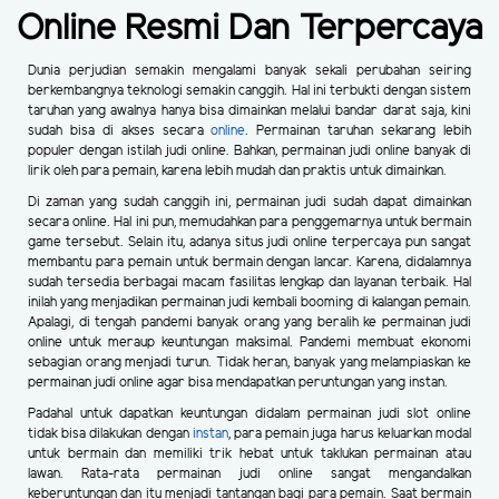
Online Resmi Dan Terpercaya
Dunia perjudian semakin mengalami banyak sekali perubahan seiring
berkembangnya teknologi semakin canggih. Hal ini terbukti dengan sistem
taruhan yang awalnya hanya bisa dimainkan melalui bandar darat saja, kini
sudah bisa di akses secara
online
. Permainan taruhan sekarang lebih
populer dengan istilah judi online. Bahkan, permainan judi online banyak di
lirik oleh para pemain, karena lebih mudah dan praktis untuk dimainkan.
Di zaman yang sudah canggih ini, permainan judi sudah dapat dimainkan
secara online. Hal ini pun, memudahkan para penggemarnya untuk bermain
game tersebut. Selain itu, adanya situs judi online terpercaya pun sangat
membantu para pemain untuk bermain dengan lancar. Karena, didalamnya
sudah tersedia berbagai macam fasilitas lengkap dan layanan terbaik. Hal
inilah yang menjadikan permainan judi kembali booming di kalangan pemain.
Apalagi, di tengah pandemi banyak orang yang beralih ke permainan judi
online untuk meraup keuntungan maksimal. Pandemi membuat ekonomi
sebagian orang menjadi turun. Tidak heran, banyak yang melampiaskan ke
permainan judi online agar bisa mendapatkan peruntungan yang instan.
Padahal untuk dapatkan keuntungan didalam permainan judi slot online
tidak bisa dilakukan dengan
instan
, para pemain juga harus keluarkan modal
untuk bermain dan memiliki trik hebat untuk taklukan permainan atau
lawan. Rata-rata permainan judi online sangat mengandalkan
keberuntungan dan itu menjadi tantangan bagi para pemain. Saat bermain