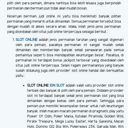
pilih oleh para pemain, dimana nantinya bisa lebih leluasa juga berpindah
permainan dan bermain pun tidak akan mudah bosan.
Keseruan bermain judi online ini yaitu bisa menikmati banyak pilihan
permainan yang menarik untuk dimainkan. Semua permainan tersebut bisa
dengan mudah di akses secara aman. Maka, inilah jenis-jenis permainan
yang disediakan oleh situs judi online terpercaya sebagai berikut :
SLOT ONLINE
adalah jenis permainan taruhan yang sangat digemari
oleh para pemain, pasalnya permainan ini sangat mudah sekali
dimainkan dan memberikan banyak sekali penawaran pada semua
pemainnya seperti bisa mendapatkan keuntungan besar. Pasalnya, di
permainan ini terdapat bonus jackpot terbesar yang disediakan oleh
situs judi online terpercaya. Selain ragam permainannya yang banyak
sudah didukung juga oleh provider slot online handal dan berkualitas
yaitu :
SLOT ONLINE
IDN SLOT
adalah salah satu provider slot online
terbaik dan banyak di pilih oleh para pemain. Didalam provider
slot ini terdapat banyak sekali jenis permainan slot yang bisa
dimainkan dengan bebas oleh para pemain. Sehingga, para
pemain pun memiliki kesempatan besar untuk raih keuntungan
banyak. Inilah macam-macam permainan di pragmatic play yaitu
Power Of Odin, Poker Mania, Kutukan Piramida, Golden Wild,
Pirate Treasure, Mega Lucky Easter, Harta Ganesha, Macan
Hoki, Domino QQ Big Win, Pokerways 234, Garuda Man, Win