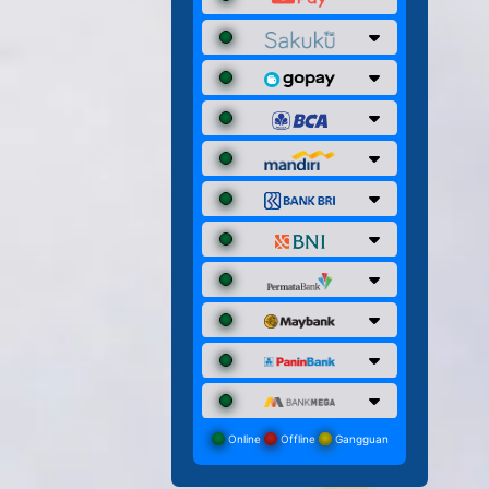
Online
Offline
Gangguan