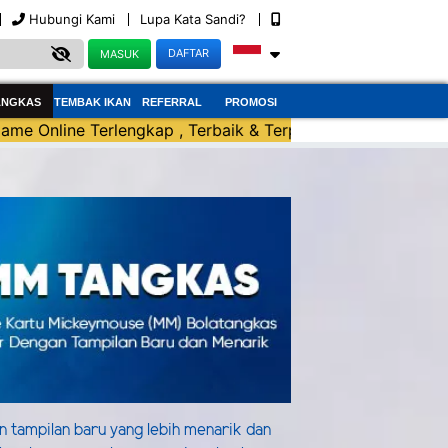
Hubungi Kami
Lupa Kata Sandi?
DAFTAR
ANGKAS
TEMBAK IKAN
REFERRAL
PROMOSI
Terbaik & Terpercaya di Indonesia! ✔️Segera dapatkan 
 tampilan baru yang lebih menarik dan