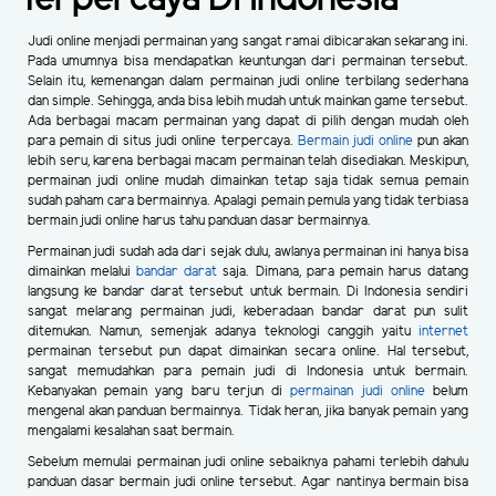
Terpercaya Di Indonesia
Judi online menjadi permainan yang sangat ramai dibicarakan sekarang ini.
Pada umumnya bisa mendapatkan keuntungan dari permainan tersebut.
Selain itu, kemenangan dalam permainan judi online terbilang sederhana
dan simple. Sehingga, anda bisa lebih mudah untuk mainkan game tersebut.
Ada berbagai macam permainan yang dapat di pilih dengan mudah oleh
para pemain di situs judi online terpercaya.
Bermain judi online
pun akan
lebih seru, karena berbagai macam permainan telah disediakan. Meskipun,
permainan judi online mudah dimainkan tetap saja tidak semua pemain
sudah paham cara bermainnya. Apalagi pemain pemula yang tidak terbiasa
bermain judi online harus tahu panduan dasar bermainnya.
Permainan judi sudah ada dari sejak dulu, awlanya permainan ini hanya bisa
dimainkan melalui
bandar darat
saja. Dimana, para pemain harus datang
langsung ke bandar darat tersebut untuk bermain. Di Indonesia sendiri
sangat melarang permainan judi, keberadaan bandar darat pun sulit
ditemukan. Namun, semenjak adanya teknologi canggih yaitu
internet
permainan tersebut pun dapat dimainkan secara online. Hal tersebut,
sangat memudahkan para pemain judi di Indonesia untuk bermain.
Kebanyakan pemain yang baru terjun di
permainan judi online
belum
mengenal akan panduan bermainnya. Tidak heran, jika banyak pemain yang
mengalami kesalahan saat bermain.
Sebelum memulai permainan judi online sebaiknya pahami terlebih dahulu
panduan dasar bermain judi online tersebut. Agar nantinya bermain bisa