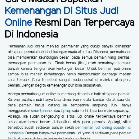
Kemenangan Di Situs Judi
Online
Resmi Dan Terpercaya
Di Indonesia
Permainan judi online menjadi permainan yang cukup banyak dimainkan
oleh para pemain baik dari kalangan muda atau tua. Dikarena, permainan in
bisa memberikan keuntungan besar pada semua pemain yang berhasil
menangkan permainan ini. Tidak heran, jika jumlah pemainnya semakin
banyak karena tergiur akan kentungan besar. Untuk bermain judi online
sampai bisa meraih kemenangan harus menggunakan berbagai macam
cara terbaik. Cara tersebut sangat mudah sekali di mainkan oleh para
pemain. Dengan begitu kemenangan pun bisa didapatkan.
Adanya permainan judi online ini memang di sambut baik oleh para pemain.
Karena, awalnya judi hanya bisa dimainkan melalui bandar darat saja dan
para pemain harus datang ke tempatnya langsung. Kini, hanya
menggunakan
smartphone
atau
laptop
saja sudah bisa bermain sepuasnya.
Apalagi, jika sudah bergabung di situs judi online terpercaya bermain
aman akan benar-benar didapatkan oleh para pemain. Apalagi, situs
tersebut sudah sediakan banyak sekali
permainan judi paling populer di
Indonesia
. Dengan banyaknya permainan judi yang disediakan, para pemain
tidak akan mudah bosan bermain taruhan online ini.