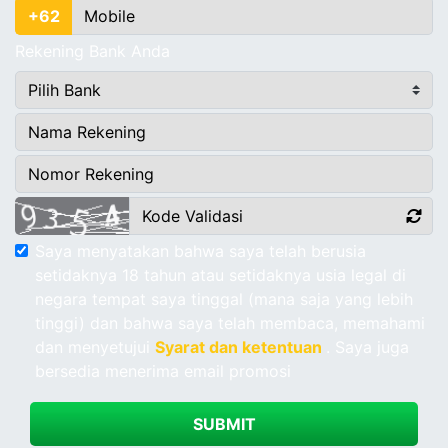
+62
Rekening Bank Anda
Saya menyatakan bahwa saya telah berusia
setidaknya 18 tahun atau setidaknya usia legal di
negara tempat saya tinggal (mana saja yang lebih
tinggi) dan bahwa saya telah membaca, memahami
dan menyetujui
Syarat dan ketentuan
. Saya juga
bersedia menerima email promosi
SUBMIT