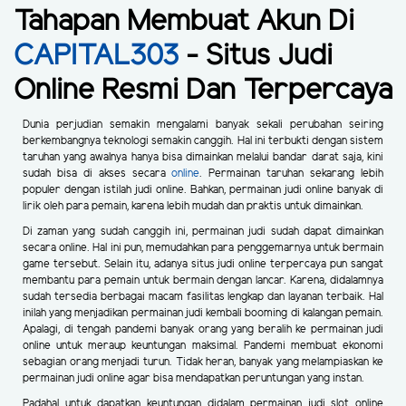
Tahapan Membuat Akun Di
CAPITAL303
- Situs Judi
Online Resmi Dan Terpercaya
Dunia perjudian semakin mengalami banyak sekali perubahan seiring
berkembangnya teknologi semakin canggih. Hal ini terbukti dengan sistem
taruhan yang awalnya hanya bisa dimainkan melalui bandar darat saja, kini
sudah bisa di akses secara
online
. Permainan taruhan sekarang lebih
populer dengan istilah judi online. Bahkan, permainan judi online banyak di
lirik oleh para pemain, karena lebih mudah dan praktis untuk dimainkan.
Di zaman yang sudah canggih ini, permainan judi sudah dapat dimainkan
secara online. Hal ini pun, memudahkan para penggemarnya untuk bermain
game tersebut. Selain itu, adanya situs judi online terpercaya pun sangat
membantu para pemain untuk bermain dengan lancar. Karena, didalamnya
sudah tersedia berbagai macam fasilitas lengkap dan layanan terbaik. Hal
inilah yang menjadikan permainan judi kembali booming di kalangan pemain.
Apalagi, di tengah pandemi banyak orang yang beralih ke permainan judi
online untuk meraup keuntungan maksimal. Pandemi membuat ekonomi
sebagian orang menjadi turun. Tidak heran, banyak yang melampiaskan ke
permainan judi online agar bisa mendapatkan peruntungan yang instan.
Padahal untuk dapatkan keuntungan didalam permainan judi slot online