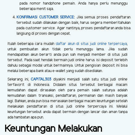
pada nomor handphone pemain. Anda hanya perlu menunggu
beberapa menit saja.
KONFIRMASI CUSTOMER SERVICE
:
Jika semua proses pendaftaran
tersebut sudah dilakukan dengan baik, harus segera memberitahukan
pada customer service. Agar nantinya, proses pendaftaran anda bisa
langsung di proses dengan cepat.
Itulah beberapa cara mudah
daftar akun di situs judi online terpercaya
,
untuk pembuatan akun tidak perlu menunggu lama. Jika sudah
mendapatkan akun berarti anda pun sah menjadi member di situs judi
tersebut. Pada saat hendak bermain judi online harus isi deposit terlebih
dahulu sebagai modal untuk bermainnya. Untuk pengisian deposit ini bisa
melalui beberapa bank atau e-wallet yang sudah disediakan.
Sekarang ini,
CAPITAL303
diyakini menjadi salah satu situs judi online
terfavorit di Indonesia. Didalam situs tersebut berbagai macam
kemudahan dapat dirasakan oleh para pemain salah satunya adalah
kemudahan dalam transaksi, pendaftaran, permainan dan masih banyak
lagi. Bahkan, anda pun bisa merasakan berbagai macam keuntungan setelah
melakukan pendaftaran di situs judi online terpercaya ini. Melalui
keuntungan tersebut anda dapat bermain dengan lancar dan aman tanpa
ada hambatan apa pun.
Keuntungan Melakukan