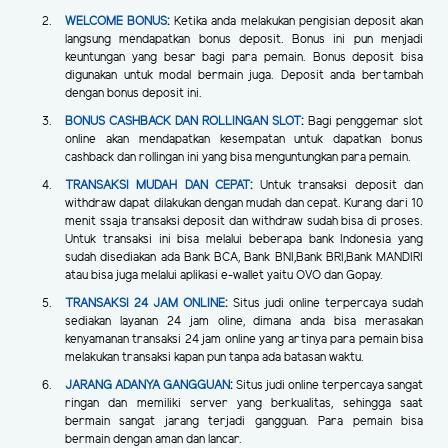
WELCOME BONUS
:
Ketika anda melakukan pengisian deposit akan
langsung mendapatkan bonus deposit. Bonus ini pun menjadi
keuntungan yang besar bagi para pemain. Bonus deposit bisa
digunakan untuk modal bermain juga. Deposit anda bertambah
dengan bonus deposit ini.
BONUS CASHBACK DAN ROLLINGAN SLOT
:
Bagi penggemar slot
online akan mendapatkan kesempatan untuk dapatkan bonus
cashback dan rollingan ini yang bisa menguntungkan para pemain.
TRANSAKSI MUDAH DAN CEPAT
:
Untuk transaksi deposit dan
withdraw dapat dilakukan dengan mudah dan cepat. Kurang dari 10
menit ssaja transaksi deposit dan withdraw sudah bisa di proses.
Untuk transaksi ini bisa melalui beberapa bank Indonesia yang
sudah disediakan ada Bank BCA, Bank BNI,Bank BRI,Bank MANDIRI
atau bisa juga melalui aplikasi e-wallet yaitu OVO dan Gopay.
TRANSAKSI 24 JAM ONLINE
:
Situs judi online terpercaya sudah
sediakan layanan 24 jam oline, dimana anda bisa merasakan
kenyamanan transaksi 24 jam online yang artinya para pemain bisa
melakukan transaksi kapan pun tanpa ada batasan waktu.
JARANG ADANYA GANGGUAN
:
Situs judi online terpercaya sangat
ringan dan memiliki server yang berkualitas, sehingga saat
bermain sangat jarang terjadi gangguan. Para pemain bisa
bermain dengan aman dan lancar.