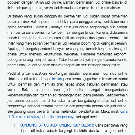
populer dengan istilah judi online. Bahkan, permainan judi online banyak di
lirik oleh para pemain, karena lebih mudah dan praktis untuk dimainkan.
Di zaman yang sudah canggih ini, permainan judi sudah dapat dimainkan
secara online. Hal ini pun, memudahkan para penggemarnya untuk bermain
game tersebut. Selain itu, adanya situs judi online terpercaya pun sangat
membantu para pemain untuk bermain dengan lancar. Karena, didalamnya
sudah tersedia berbagai macam fasilitas lengkap dan layanan terbaik. Hal
inilah yang menjadikan permainan judi kembali booming di kalangan pemain.
Apalagi, di tengah pandemi banyak orang yang beralih ke permainan judi
online untuk meraup keuntungan maksimal. Pandemi membuat ekonomi
sebagian orang menjadi turun. Tidak heran, banyak yang melampiaskan ke
permainan judi online agar bisa mendapatkan peruntungan yang instan.
Padahal untuk dapatkan keuntungan didalam permainan judi slot online
tidak bisa dilakukan dengan
instan
, para pemain juga harus keluarkan modal
untuk bermain dan memiliki trik hebat untuk taklukan permainan atau
lawan. Rata-rata permainan judi online sangat mengandalkan
keberuntungan dan itu menjadi tantangan bagi para pemain. Saat bermain
judi online para pemain di haruskan untuk bergabung di situs judi online
terpercaya sebagai tempat bermain dan penyedia permainan judi online.
Bergabung disini berarti harus melakukan pendaftaran. Maka, inilah
cara
daftar akun di situs judi online terpercaya
sebagai berikut :
KUNJUNGI SITUS JUDI ONLINE
CAPITAL303:
Cara pertama yang
dapat dilakukan adalah kunjungi terlebih dahulu situs judi online