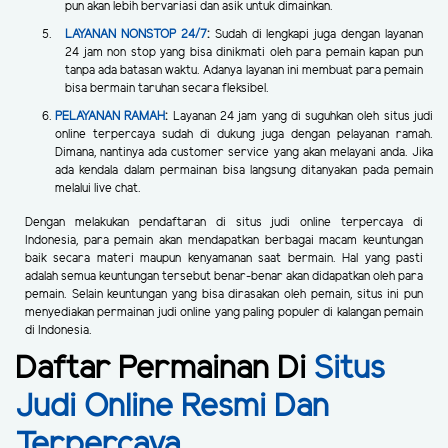
pun akan lebih bervariasi dan asik untuk dimainkan.
LAYANAN NONSTOP 24/7
:
Sudah di lengkapi juga dengan layanan
24 jam non stop yang bisa dinikmati oleh para pemain kapan pun
tanpa ada batasan waktu. Adanya layanan ini membuat para pemain
bisa bermain taruhan secara fleksibel.
PELAYANAN RAMAH
:
Layanan 24 jam yang di suguhkan oleh situs judi
online terpercaya sudah di dukung juga dengan pelayanan ramah.
Dimana, nantinya ada customer service yang akan melayani anda. Jika
ada kendala dalam permainan bisa langsung ditanyakan pada pemain
melalui live chat.
Dengan melakukan pendaftaran di situs judi online terpercaya di
Indonesia, para pemain akan mendapatkan berbagai macam keuntungan
baik secara materi maupun kenyamanan saat bermain. Hal yang pasti
adalah semua keuntungan tersebut benar-benar akan didapatkan oleh para
pemain. Selain keuntungan yang bisa dirasakan oleh pemain, situs ini pun
menyediakan permainan judi online yang paling populer di kalangan pemain
di Indonesia.
Daftar Permainan Di
Situs
Judi Online Resmi Dan
Terpercaya