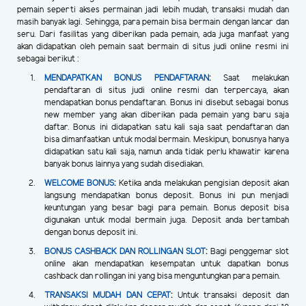
pemain seperti akses permainan jadi lebih mudah, transaksi mudah dan
masih banyak lagi. Sehingga, para pemain bisa bermain dengan lancar dan
seru. Dari fasilitas yang diberikan pada pemain, ada juga manfaat yang
akan didapatkan oleh pemain saat bermain di situs judi online resmi ini
sebagai berikut :
MENDAPATKAN BONUS PENDAFTARAN
:
Saat melakukan
pendaftaran di situs judi online resmi dan terpercaya, akan
mendapatkan bonus pendaftaran. Bonus ini disebut sebagai bonus
new member yang akan diberikan pada pemain yang baru saja
daftar. Bonus ini didapatkan satu kali saja saat pendaftaran dan
bisa dimanfaatkan untuk modal bermain. Meskipun, bonusnya hanya
didapatkan satu kali saja, namun anda tidak perlu khawatir karena
banyak bonus lainnya yang sudah disediakan.
WELCOME BONUS
:
Ketika anda melakukan pengisian deposit akan
langsung mendapatkan bonus deposit. Bonus ini pun menjadi
keuntungan yang besar bagi para pemain. Bonus deposit bisa
digunakan untuk modal bermain juga. Deposit anda bertambah
dengan bonus deposit ini.
BONUS CASHBACK DAN ROLLINGAN SLOT
:
Bagi penggemar slot
online akan mendapatkan kesempatan untuk dapatkan bonus
cashback dan rollingan ini yang bisa menguntungkan para pemain.
TRANSAKSI MUDAH DAN CEPAT
:
Untuk transaksi deposit dan