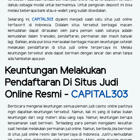
dahulu sebagai modal untuk bermainnya. Untuk pengisian deposit ini bisa
melalui beberapa bank atau e-wallet yang sudah disediakan.
Sekarang ini,
CAPITAL303
diyakini menjadi salah satu situs judi online
terfavorit di Indonesia. Didalam situs tersebut berbagai macam
kemudahan dapat dirasakan oleh para pemain salah satunya adalah
kemudahan dalam transaksi, pendaftaran, permainan dan masih banyak
lagi. Bahkan, anda pun bisa merasakan berbagai macam keuntungan setelah
melakukan pendaftaran di situs judi online terpercaya ini. Melalui
keuntungan tersebut anda dapat bermain dengan lancar dan aman tanpa
ada hambatan apa pun.
Keuntungan Melakukan
Pendaftaran Di Situs Judi
Online Resmi -
CAPITAL303
Berbicara mengenai keuntungan semua pemain judi casino online pastinya
ingin dapatkan keuntungan tersebut. Namun, kali ini yang di bahas bukan
keuntungan dari segi materi atau uang saja. Namun, keuntungan berupa
kenyamanan saat bermain. Terkadang para pemain mengalami kesulitan
saat hendak melakukan permainan jud online. Namun, berbeda jika bermain
di situs judi online resmi dan terpercaya di Indonesia. Justru kemudahan