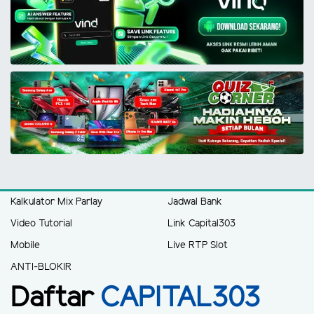
Kalkulator Mix Parlay
Jadwal Bank
Video Tutorial
Link Capital303
Mobile
Live RTP Slot
ANTI-BLOKIR
Daftar
CAPITAL303