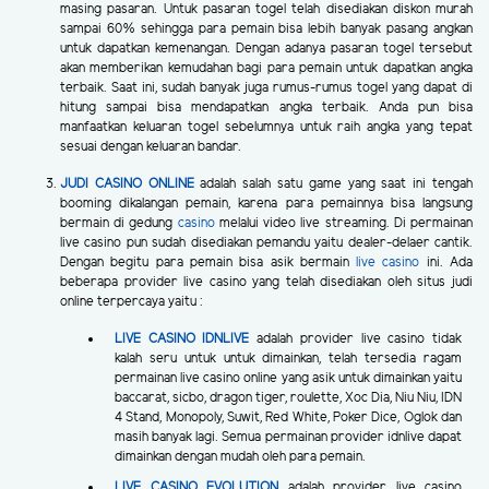
masing pasaran. Untuk pasaran togel telah disediakan diskon murah
sampai 60% sehingga para pemain bisa lebih banyak pasang angkan
untuk dapatkan kemenangan. Dengan adanya pasaran togel tersebut
akan memberikan kemudahan bagi para pemain untuk dapatkan angka
terbaik. Saat ini, sudah banyak juga rumus-rumus togel yang dapat di
hitung sampai bisa mendapatkan angka terbaik. Anda pun bisa
manfaatkan keluaran togel sebelumnya untuk raih angka yang tepat
sesuai dengan keluaran bandar.
JUDI CASINO ONLINE
adalah salah satu game yang saat ini tengah
booming dikalangan pemain, karena para pemainnya bisa langsung
bermain di gedung
casino
melalui video live streaming. Di permainan
live casino pun sudah disediakan pemandu yaitu dealer-delaer cantik.
Dengan begitu para pemain bisa asik bermain
live casino
ini. Ada
beberapa provider live casino yang telah disediakan oleh situs judi
online terpercaya yaitu :
LIVE CASINO IDNLIVE
adalah provider live casino tidak
kalah seru untuk untuk dimainkan, telah tersedia ragam
permainan live casino online yang asik untuk dimainkan yaitu
baccarat, sicbo, dragon tiger, roulette, Xoc Dia, Niu Niu, IDN
4 Stand, Monopoly, Suwit, Red White, Poker Dice, Oglok dan
masih banyak lagi. Semua permainan provider idnlive dapat
dimainkan dengan mudah oleh para pemain.
LIVE CASINO EVOLUTION
adalah provider live casino