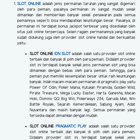
SLOT ONLINE
adalah jenis permainan taruhan yang sangat digemari
oleh para pemain, pasalnya permainan ini sangat mudah sekali
dimainkan dan memberikan banyak sekali penawaran pada semua
pemainnya seperti bisa mendapatkan keuntungan besar. Pasalnya, di
permainan ini terdapat bonus jackpot terbesar yang disediakan oleh
situs judi online terpercaya. Selain ragam permainannya yang banyak
sudah didukung juga oleh provider slot online handal dan berkualitas
yaitu :
SLOT ONLINE
IDN SLOT
adalah salah satu provider slot online
terbaik dan banyak di pilih oleh para pemain. Didalam provider
slot ini terdapat banyak sekali jenis permainan slot yang bisa
dimainkan dengan bebas oleh para pemain. Sehingga, para
pemain pun memiliki kesempatan besar untuk raih keuntungan
banyak. Inilah macam-macam permainan di pragmatic play yaitu
Power Of Odin, Poker Mania, Kutukan Piramida, Golden Wild,
Pirate Treasure, Mega Lucky Easter, Harta Ganesha, Macan
Hoki, Domino QQ Big Win, Pokerways 234, Garuda Man, Win
Battle Royale, Sejarah Kemerdekaan, Sabung Ayam, Adat
Nusantara dan masih banyak lagi. Semua permainan yang
tersedia dapat dimainkan dengan mudah.
SLOT ONLINE
PRAGMATIC PLAY
adalah salah satu provider
slot online terbaik dan banyak di pilih oleh para pemain.
Didalam provider slot ini terdapat banyak sekali jenis