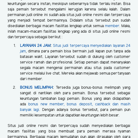
keuntungan secara instan, meskipun sebenarnya tidak terlalu instan. Bisa
saja pemain tersebut mengalami kerugian karena selalu kalah. Dalam
permainan judi online ini sudah ada situs judi online resmi dan terpercaya
yang menjadi tempat bermainnya. Didalam situs tersebut pun sudah
disediakan berbagai macam fasilitas lengkap untuk semua
member
. Maka,
inilah macam-macam fasilitas lengkap yang ada di situs judi online resmi
dan terpercaya sebagai berikut :
LAYANAN 24 JAM
:
Situs judi terpercaya menyediakan layanan 24
jam
, dimana para pemain bisa bermain judi kapan pun tanpa ada
batasan wakt. Layanan tersebut sudah di dukung oleh customer
service ramah dan profesional. Setiap pemain dapat menanyakan
segala macam mengenai permainan atau situs pada customer
service melalui live chat. Mereka akan mejawab semua pertanyaan
dari member.
BONUS MELIMPAH
:
Tersedia juga bonus-bonus melimpah yang
sangat di nantikan oleh para pemain. Bonus tersebut sebagai
keuntungan tambahan bagi pemain. Bonus yang akan didapatkan
ada
bonus new member, bonus deposit, cashback dan masih
banyak lagi
. Dengan adanya bonus tersebut, para pemain pun
memiliki kesempatan untuk dapatkan keuntungan lebih besar.
Situs judi online resmi dan terpercaya sudah menyediakan berbagai
macam fasilitas yang bisa membuat para pemain merasa nyaman
bermainnya. Berbagai macam kemudahan pun akan dirasakan oleh para