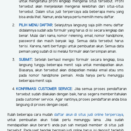
untuk mengetahui profil lengkap mengenai situs tersebut. Profil
tersebut akan menjelaskan mengenai kelebihan dari situs-situs
tersebut. Dalam situs judi terpercaya ada beberapa menu yang
bisa anda lihat. Namun, anda hanya perlu memilih menu daftar.
PILIH MENU DAFTAR
:
Selanjutnya langsung saja pilih menu daftar
didalamnya sudah ada formulir yang harus di isi secara lengkap dan
benar. Mulai dari nama, nomor rekening, email, nomor handphone,
password dan masih banyak lagi. Semua data tersebut harus
terisi. Karena, nanti berfungsi untuk pembuatan akun. Semua data
pemain yang sudah di isi melalui formulir akan tersimpan aman.
SUBMIT
:
Setelah berhasil mengisi formulir secara lengkap, bisa
langsung tunggu beberapa menit saja untuk mendapatkan akun.
Biasanya, akun tersebut akan didapatkan melalui email atau sms
pada nomor handphone pemain. Anda hanya perlu menunggu
beberapa menit saja.
KONFIRMASI CUSTOMER SERVICE
:
Jika semua proses pendaftaran
tersebut sudah dilakukan dengan baik, harus segera memberitahukan
pada customer service. Agar nantinya, proses pendaftaran anda bisa
langsung di proses dengan cepat.
Itulah beberapa cara mudah
daftar akun di situs judi online terpercaya
,
untuk pembuatan akun tidak perlu menunggu lama. Jika sudah
mendapatkan akun berarti anda pun sah menjadi member di situs judi
tersebut. Pada saat hendak bermain judi online harus isi deposit terlebih