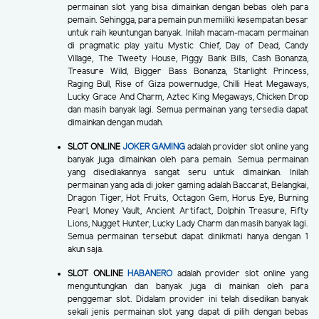
permainan slot yang bisa dimainkan dengan bebas oleh para
pemain. Sehingga, para pemain pun memiliki kesempatan besar
untuk raih keuntungan banyak. Inilah macam-macam permainan
di pragmatic play yaitu Mystic Chief, Day of Dead, Candy
Village, The Tweety House, Piggy Bank Bills, Cash Bonanza,
Treasure Wild, Bigger Bass Bonanza, Starlight Princess,
Raging Bull, Rise of Giza powernudge, Chilli Heat Megaways,
Lucky Grace And Charm, Aztec King Megaways, Chicken Drop
dan masih banyak lagi. Semua permainan yang tersedia dapat
dimainkan dengan mudah.
SLOT ONLINE
JOKER GAMING
adalah provider slot online yang
banyak juga dimainkan oleh para pemain. Semua permainan
yang disediakannya sangat seru untuk dimainkan. Inilah
permainan yang ada di joker gaming adalah Baccarat, Belangkai,
Dragon Tiger, Hot Fruits, Octagon Gem, Horus Eye, Burning
Pearl, Money Vault, Ancient Artifact, Dolphin Treasure, Fifty
Lions, Nugget Hunter, Lucky Lady Charm dan masih banyak lagi.
Semua permainan tersebut dapat dinikmati hanya dengan 1
akun saja.
SLOT ONLINE
HABANERO
adalah provider slot online yang
menguntungkan dan banyak juga di mainkan oleh para
penggemar slot. Didalam provider ini telah disedikan banyak
sekali jenis permainan slot yang dapat di pilih dengan bebas