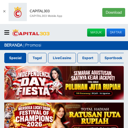
×
CAPITAL303
Download
CAPITAL303 Mobile App
MASUK
DAFTAR
Promosi
BERANDA
Special
Togel
LiveCasino
Esport
Sportbook